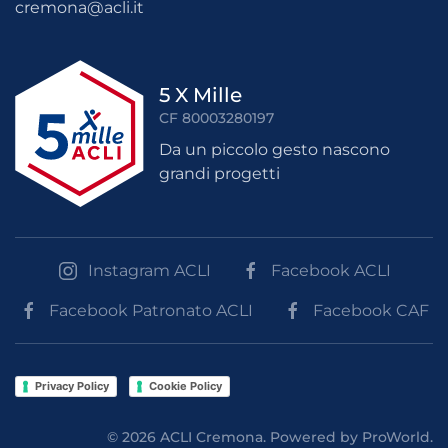
cremona@acli.it
5 X Mille
CF 80003280197
Da un piccolo gesto nascono
grandi progetti
Instagram ACLI
Facebook ACLI
Facebook Patronato ACLI
Facebook CAF
Privacy Policy
Cookie Policy
©
2026
ACLI Cremona. Powered by
ProWorld
.