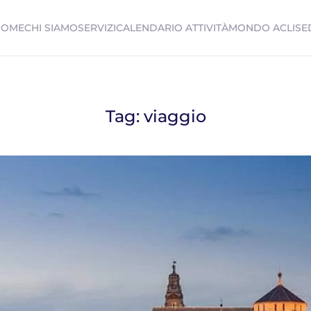
HOME
CHI SIAMO
SERVIZI
CALENDARIO ATTIVITÀ
MONDO ACLI
SE
Tag:
viaggio