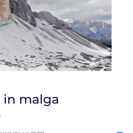
 in malga
o