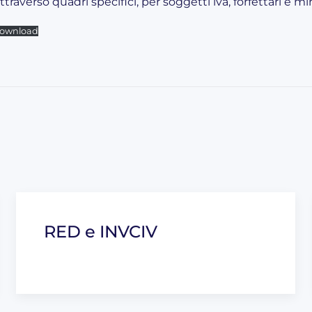
ttraverso quadri specifici, per soggetti iva, forfettari e mi
ownload
RED e INVCIV