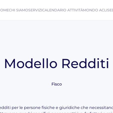
HOME
CHI SIAMO
SERVIZI
CALENDARIO ATTIVITÀ
MONDO ACLI
SE
Modello Redditi
Fisco
edditi per le persone fisiche e giuridiche che necessitano