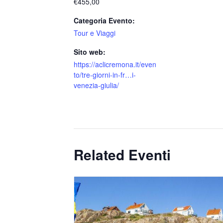
€455,00
Categoria Evento:
Tour e Viaggi
Sito web:
https://aclicremona.it/even
to/tre-giorni-in-fr…i-
venezia-giulia/
Related Eventi