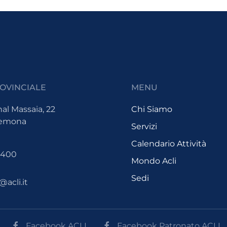
OVINCIALE
MENU
nal Massaia, 22
Chi Siamo
remona
Servizi
Calendario Attività
0400
Mondo Acli
Sedi
acli.it
Facebook ACLI
Facebook Patronato ACLI