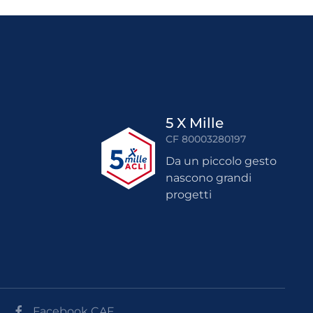
5 X Mille
CF 80003280197
Da un piccolo gesto
nascono grandi
progetti
Facebook CAF