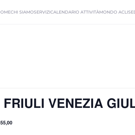
HOME
CHI SIAMO
SERVIZI
CALENDARIO ATTIVITÀ
MONDO ACLI
SE
 FRIULI VENEZIA GIU
55,00