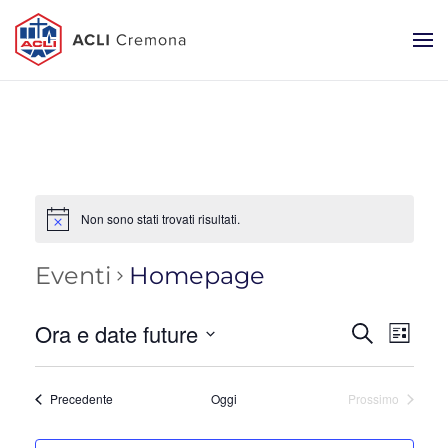
Non sono stati trovati risultati.
Eventi
Homepage
Ora e date future
Eventi
Eve
Cerca
List
Seleziona
Vist
Ricerca
la
Nav
Eventi
e
Precedente
Oggi
Prossimo
data.
Eventi
viste